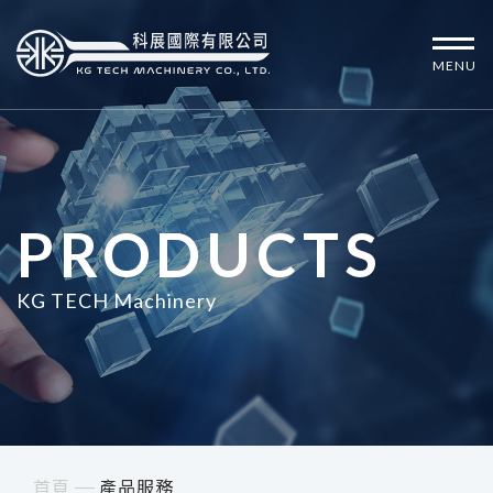
MENU
PRODUCTS
KG TECH Machinery
首頁
產品服務